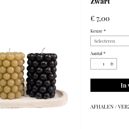
Zwart
Prijs
€ 7,00
Keuze
*
Selecteren
Aantal
*
In
AFHALEN / VE
Bij GLAMM kan j
of
onze winkel