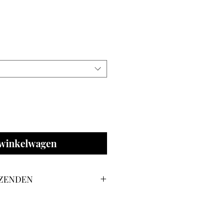
 winkelwagen
RZENDEN
e kiezen tussen
afhalen in
. Afhalen kan in
verzending