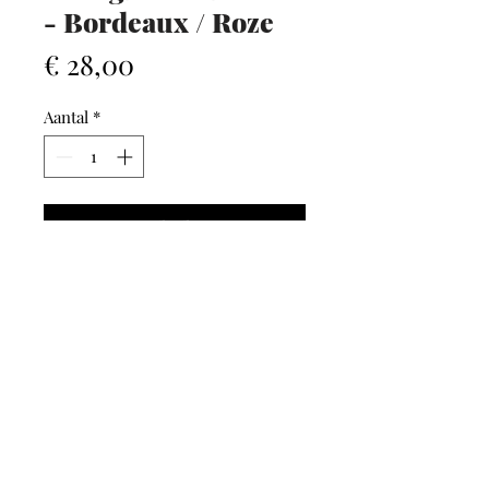
- Bordeaux / Roze
Prijs
€ 28,00
Aantal
*
In winkelwagen
AFHALEN / VERZENDEN
Bij GLAMM kan je kiezen
tussen
afhalen in onze
of
.
winkel
© 2024 Optiek Evi Maes. Alle rechten voorbehouden.
verzending
Deze website wordt uitgebaat door Optiek Evi Maes BVBA , BTW nr.