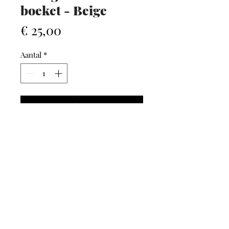
boeket - Beige
Prijs
€ 25,00
Aantal
*
In winkelwagen
AFHALEN / VERZENDEN
Bij GLAMM kan je kiezen
tussen
afhalen in onze
of
.
winkel
© 2024 Optiek Evi Maes. Alle rechten voorbehouden.
verzending
Deze website wordt uitgebaat door Optiek Evi Maes BVBA , BTW nr.