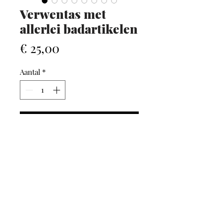
Verwentas met
allerlei badartikelen
Prijs
€ 25,00
Aantal
*
In winkelwagen
AFHALEN / VERZENDEN
Bij GLAMM kan je kiezen
tussen
afhalen in onze