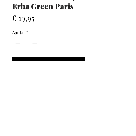
Erba Green Paris
Prijs
€ 19,95
Aantal
*
In winkelwagen
AFHALEN / VERZENDEN
Bij GLAMM kan je kiezen
tussen
afhalen in onze
of
.
winkel
© 2024 Optiek Evi Maes. Alle rechten voorbehouden.
verzending
Deze website wordt uitgebaat door Optiek Evi Maes BVBA , BTW nr.