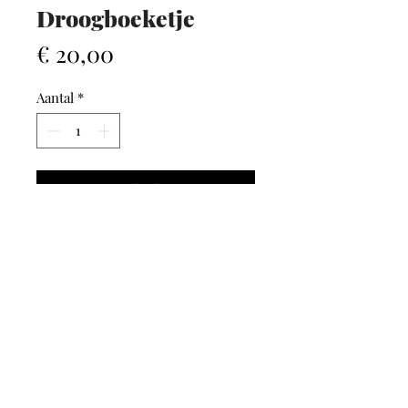
Droogboeketje
Prijs
€ 20,00
Aantal
*
In winkelwagen
AFHALEN / VERZENDEN
Bij GLAMM kan je kiezen
tussen
afhalen in onze
of
.
winkel
© 2024 Optiek Evi Maes. Alle rechten voorbehouden.
verzending
Deze website wordt uitgebaat door Optiek Evi Maes BVBA , BTW nr.