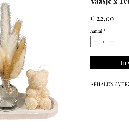
Vaasje x T
Prijs
€ 22,00
Aantal
*
In
AFHALEN / VE
Bij GLAMM kan j
of
onze winkel
optiekzaak Evi 
Geraardsbergsest
verzending geldt