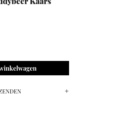
eddybeer Kaars
 winkelwagen
RZENDEN
e kiezen tussen
afhalen in
. Afhalen kan in
verzending
Maes op
raat 23, 9400 Ninove. Voor
 dat de kosten voor de klant